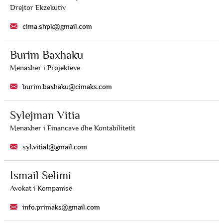
Drejtor Ekzekutiv
cima.shpk@gmail.com
Burim Baxhaku
Menaxher i Projekteve
burim.baxhaku@cimaks.com
Sylejman Vitia
Menaxher i Financave dhe Kontabilitetit
syl.vitia1@gmail.com
Ismail Selimi
Avokat i Kompanisë
info.primaks@gmail.com