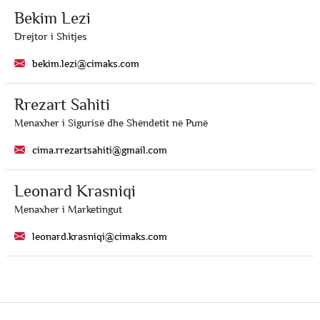
Bekim Lezi
Drejtor i Shitjes
bekim.lezi@cimaks.com
Rrezart Sahiti
Menaxher i Sigurisë dhe Shëndetit në Punë
cima.rrezartsahiti@gmail.com
Leonard Krasniqi
Menaxher i Marketingut
leonard.krasniqi@cimaks.com