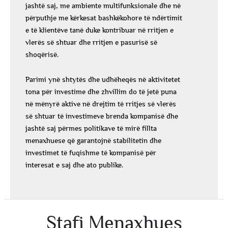
jashtë saj, me ambiente multifunksionale dhe në
përputhje me kërkesat bashkëkohore të ndërtimit
e të klientëve tanë duke kontribuar në rritjen e
vlerës së shtuar dhe rritjen e pasurisë së
shoqërisë.
Parimi ynë shtytës dhe udhëheqës në aktivitetet
tona për investime dhe zhvillim do të jetë puna
në mënyrë aktive në drejtim të rritjes së vlerës
së shtuar të investimeve brenda kompanisë dhe
jashtë saj përmes politikave të mirë fillta
menaxhuese që garantojnë stabilitetin dhe
investimet të fuqishme të kompanisë për
interesat e saj dhe ato publike.
Stafi Menaxhues