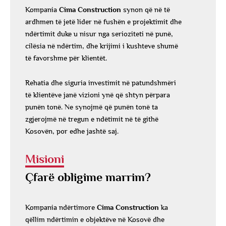
Kompania
Cima Construction
synon që në të
ardhmen të jetë lider në fushën e projektimit dhe
ndërtimit duke u nisur nga serioziteti në punë,
cilësia në ndërtim, dhe krijimi i kushteve shumë
të favorshme për klientët.
Rehatia dhe siguria investimit në patundshmëri
të klientëve janë vizioni ynë që shtyn përpara
punën tonë. Ne synojmë që punën tonë ta
zgjerojmë në tregun e ndëtimit në të githë
Kosovën, por edhe jashtë saj.
Misioni
Çfarë obligime marrim?
Kompania ndërtimore
Cima Construction
ka
qëllim ndërtimin e objektëve në Kosovë dhe