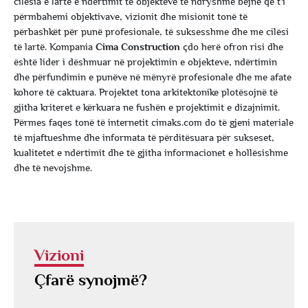
cilësia e lartë e ndërtimit të objekteve të ndryshme bëjnë që t’i
përmbahemi objektivave, vizionit dhe misionit tonë të
përbashkët për punë profesionale, të suksesshme dhe me cilësi
të lartë. Kompania
Cima Construction
çdo herë ofron risi dhe
është lider i dëshmuar në projektimin e objekteve, ndërtimin
dhe përfundimin e punëve në mënyrë profesionale dhe me afate
kohore të caktuara. Projektet tona arkitektonike plotësojnë të
gjitha kriteret e kërkuara ne fushën e projektimit e dizajnimit.
Përmes faqes tonë të internetit cimaks.com do të gjeni materiale
të mjaftueshme dhe informata të përditësuara për sukseset,
kualitetet e ndërtimit dhe të gjitha informacionet e hollësishme
dhe të nevojshme.
Vizioni
Çfarë synojmë?