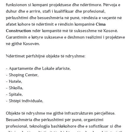
funksionon si kompani projektuese dhe ndërtimore. Përvoja e
duhur dhe e arrirë, stafi i kualifikuar dhe profesional,
përkushtimi dhe besueshmëria në punë, rëndësia e veçantë në
afatet kohore të ndërtimit e rëndisin kompaninë
Cima
Construction
ndër kompanitë më të suksesshme në Kosovë.
Garantimin e këtyre sukseseve e dëshmon realizimi i projekteve
në gjithë Kosovën.
Ndërtimet përfshijnë objekte të ndryshme:
- Apartamente dhe Lokale afariste,
- Shoping Center,
- Hotele,
- Shkolla,
- Spitale,
- Shtëpi individuale,
Objekte të ndryshme me gjithë infrastrukturën përcjellëse.
Besueshmëria dhe përkushtimi për punë, organizimi
profesional, teknologjia bashkëkohore dhe e sofistikuar si dhe