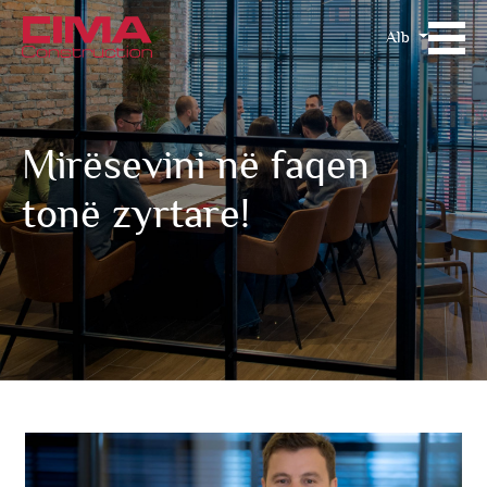
Alb
Mirësevini në faqen
tonë zyrtare!