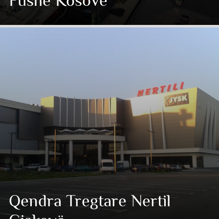
Fushë Kosovë
Qendra Tregtare Nertil