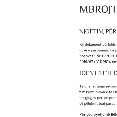
MBROJT
NJOFTIM PËR
Ky dokument përfshin in
duke u përpunuar, në p
Kosovës”, Nr. 6/2019, 
2016/67 (“GDPR”), nës
IDENTITETI 
Të dhënat tuaja perso
për Përpunimin e të Dh
përgjegjës për përpuni
së pëlqimit tuaj parapr
Për çdo pyetje në lid