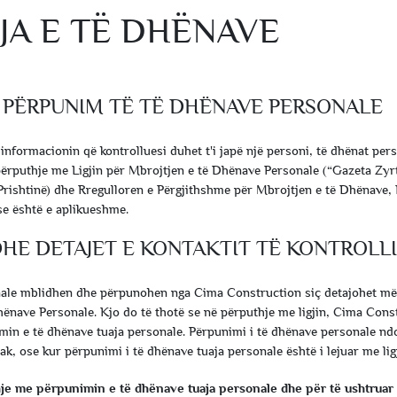
JA E TË DHËNAVE
 PËRPUNIM TË TË DHËNAVE PERSONALE
formacionin që kontrolluesi duhet t'i japë një personi, të dhënat person
ërputhje me Ligjin për Mbrojtjen e të Dhënave Personale (“Gazeta Zyr
Prishtinë) dhe Rregulloren e Përgjithshme për Mbrojtjen e të Dhënave, 
e është e aplikueshme.
DHE DETAJET E KONTAKTIT TË KONTROLL
nale mblidhen dhe përpunohen nga Cima Construction siç detajohet më 
ënave Personale. Kjo do të thotë se në përputhje me ligjin, Cima Cons
min e të dhënave tuaja personale. Përpunimi i të dhënave personale n
ak, ose kur përpunimi i të dhënave tuaja personale është i lejuar me ligj
hje me përpunimin e të dhënave tuaja personale dhe për të ushtruar t