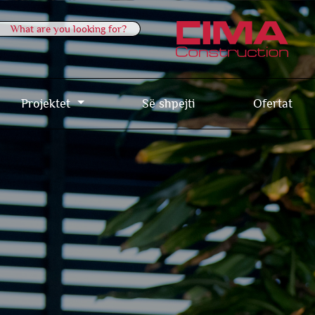
Projektet
Së shpejti
Ofertat