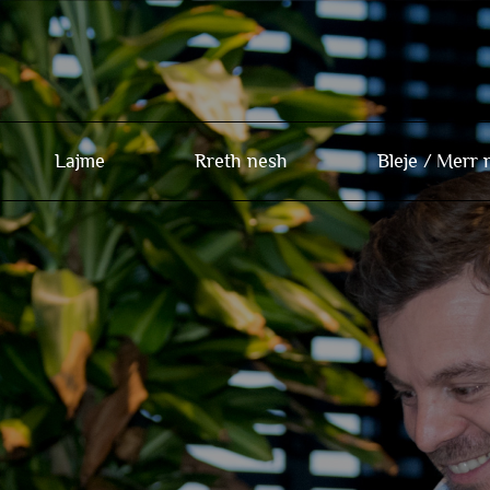
Lajme
Rreth nesh
Bleje /
Merr 