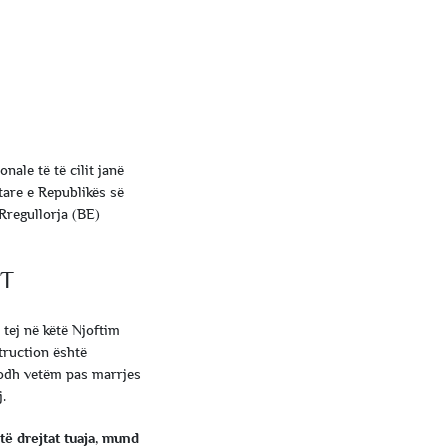
ale të të cilit janë
tare e Republikës së
Rregullorja (BE)
IT
tej në këtë Njoftim
truction është
dodh vetëm pas marrjes
.
ë drejtat tuaja, mund