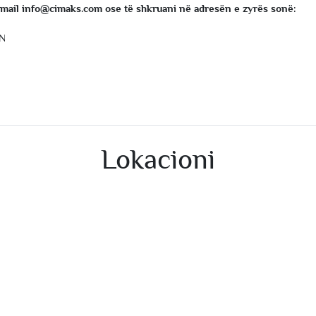
email
info@cimaks.com
ose të shkruani në adresën e zyrës sonë:
N
Lokacioni