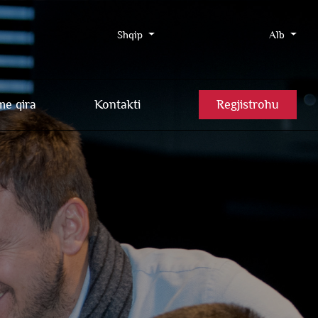
Shqip
Alb
me qira
Kontakti
Regjistrohu