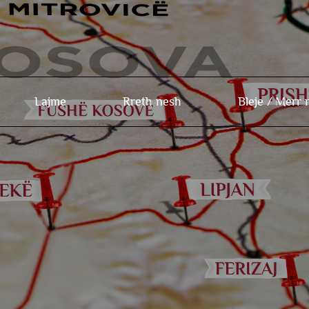
Lajme
Rreth nesh
Bleje /
Merr 