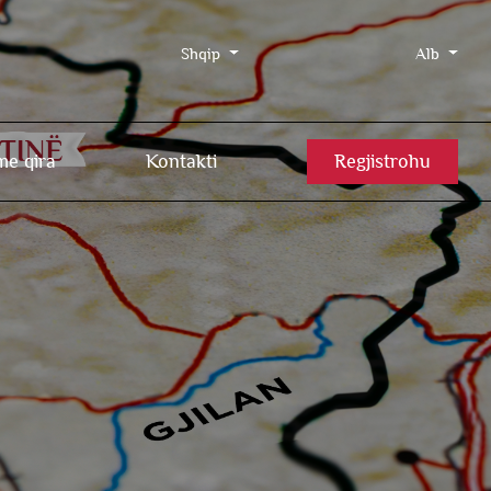
Shqip
Alb
me qira
Kontakti
Regjistrohu