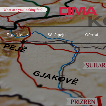
Projektet
Së shpejti
Ofertat